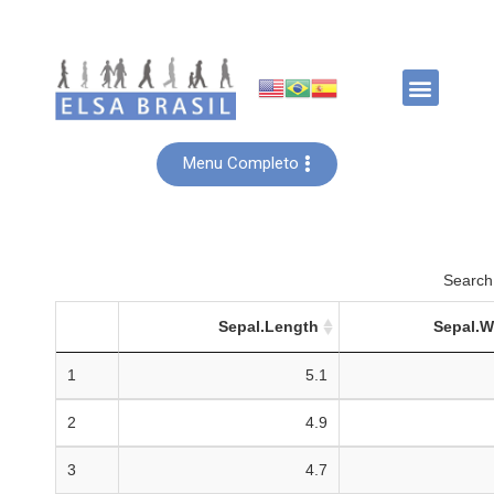
Menu Completo
Search
Sepal.Length
Sepal.W
1
5.1
2
4.9
3
4.7