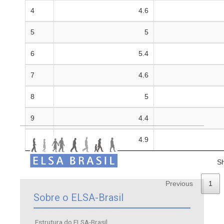
4
4.6
5
5
6
5.4
7
4.6
8
5
9
4.4
10
4.9
Sh
Previous
1
Sobre o ELSA-Brasil
Estrutura do ELSA-Brasil