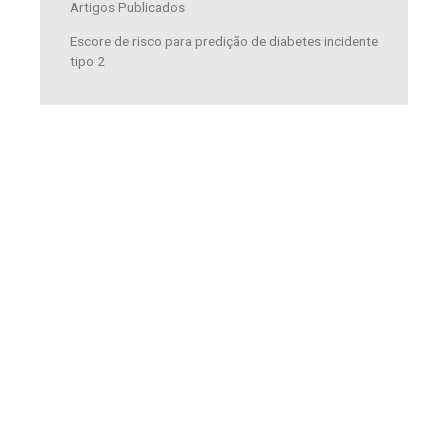
Artigos Publicados
Escore de risco para predição de diabetes incidente
tipo 2